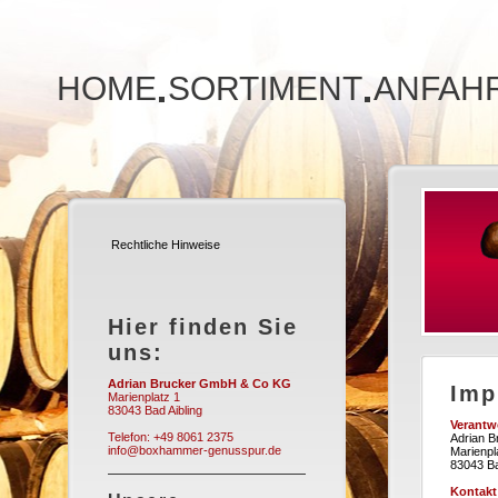
HOME
SORTIMENT
ANFAH
Rechtliche Hinweise
Hier finden Sie
uns:
Adrian Brucker GmbH & Co KG
Imp
Marienplatz 1
83043 Bad Aibling
Verantwo
Telefon: +49 8061 2375
Adrian 
info@boxhammer-genusspur.de
Marienpl
83043 Ba
Kontakt